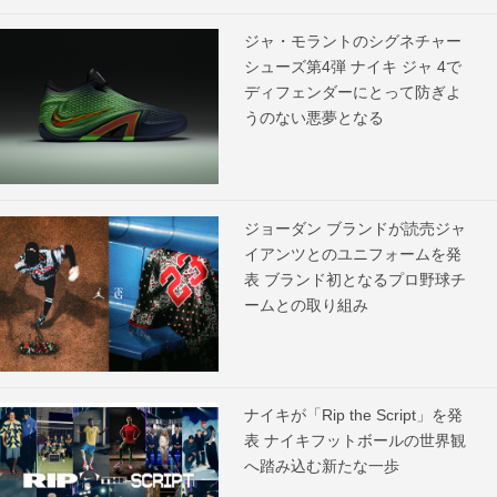
ジャ・モラントのシグネチャー
シューズ第4弾 ナイキ ジャ 4で
ディフェンダーにとって防ぎよ
うのない悪夢となる
ジョーダン ブランドが読売ジャ
イアンツとのユニフォームを発
表 ブランド初となるプロ野球チ
ームとの取り組み
ナイキが「Rip the Script」を発
表 ナイキフットボールの世界観
へ踏み込む新たな一歩