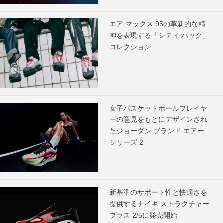
エア マックス 95の革新的な精
神を表現する「シティ パック」
コレクション
女子バスケットボールプレイヤ
ーの意見をもとにデザインされ
たジョーダン ブランド エアー
シリーズ 2
新基準のサポート性と快適さを
提供するナイキ ストラクチャー
プラス 2/5に発売開始