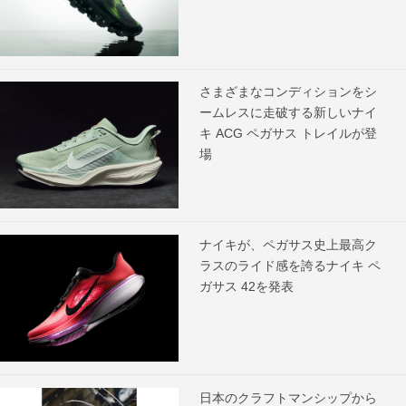
さまざまなコンディションをシ
ームレスに走破する新しいナイ
キ ACG ペガサス トレイルが登
場
ナイキが、ペガサス史上最高ク
ラスのライド感を誇るナイキ ペ
ガサス 42を発表
日本のクラフトマンシップから