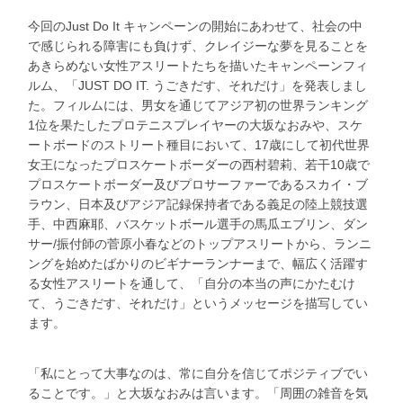
今回のJust Do It キャンペーンの開始にあわせて、社会の中
で感じられる障害にも負けず、クレイジーな夢を見ることを
あきらめない女性アスリートたちを描いたキャンペーンフィ
ルム、「JUST DO IT. うごきだす、それだけ」を発表しまし
た。フィルムには、男女を通じてアジア初の世界ランキング
1位を果たしたプロテニスプレイヤーの大坂なおみや、スケ
ートボードのストリート種目において、17歳にして初代世界
女王になったプロスケートボーダーの西村碧莉、若干10歳で
プロスケートボーダー及びプロサーファーであるスカイ・ブ
ラウン、日本及びアジア記録保持者である義足の陸上競技選
手、中西麻耶、バスケットボール選手の馬瓜エブリン、ダン
サー/振付師の菅原小春などのトップアスリートから、ランニ
ングを始めたばかりのビギナーランナーまで、幅広く活躍す
る女性アスリートを通して、「自分の本当の声にかたむけ
て、うごきだす、それだけ」というメッセージを描写してい
ます。
「私にとって大事なのは、常に自分を信じてポジティブでい
ることです。」と大坂なおみは言います。「周囲の雑音を気