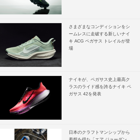
さまざまなコンディションをシ
ームレスに走破する新しいナイ
キ ACG ペガサス トレイルが登
場
ナイキが、ペガサス史上最高ク
ラスのライド感を誇るナイキ ペ
ガサス 42を発表
日本のクラフトマンシップから
着想を得た「エア ジョーダン