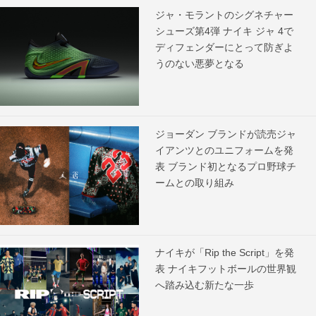
ジャ・モラントのシグネチャー
シューズ第4弾 ナイキ ジャ 4で
ディフェンダーにとって防ぎよ
うのない悪夢となる
ジョーダン ブランドが読売ジャ
イアンツとのユニフォームを発
表 ブランド初となるプロ野球チ
ームとの取り組み
ナイキが「Rip the Script」を発
表 ナイキフットボールの世界観
へ踏み込む新たな一歩