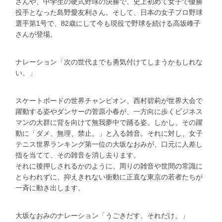
さんや、中学生の硬式野球の決勝で、史上初めて女子で優勝
投手となった島野愛友利さん。そして、日本の女子プロ野球
選手第1号で、82歳にして今も現役で野球を続ける高坂峰子
さんが登場。
ナレーション「次の世代までも勇気付けてしまうかもしれな
い。」
スケートボードの世界チャンピオン、西村碧莉が世界大会で
躍動する姿やダンサーの菅原小春が、一方向に歩くビジネス
マンの大群に背を向けて無我夢中で踊る姿。しかし、その躍
動に「ダメ、無理、禁止。」と入る雑音。それに対し、女子
テニス世界ランキング第一位の大坂なおみが、口元に人差し
指を当てて、その雑音を消し去ります。
それに後押しされるかのように、周りの雑音や世間の常識に
とらわれずに、抑えきれない衝動に正直な東京の若者たちが
一斉に動き出します。
大坂なおみのナレーション「うごきだす、それだけ。」