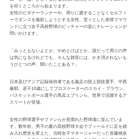
を叩くところから始まります。
女性のビギナーランナーや、周りに臆することなくセルフィ
ーでダンスを撮影しようとする女性、堂々とした表情でマウ
ンドに立つ女子高校野球のピッチャーの姿にナレーションが
問いかけます。
「みっともないよとか、やめとけばとか、誰だって周りの声
は気になるけれどでも、そんな雑音には、かき消されないも
うひとつの声、聞いたことある？」
日本及びアジア記録保持者である義足の陸上競技選手、中西
麻耶。若干10歳にしてプロスケーターのスカイ・ブラウン。
バスケットボール選手の馬瓜エブリンら、世界で活躍するア
スリートが登場。
女性の野球選手やファンらが見慣れた野球場に並んでいま
す。数年前、男子の夏の高校野球大会でフィールドに足を踏
み入れ歴史を変えた、当時女子マネージャーだった首藤桃奈