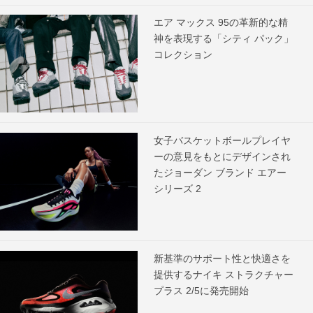
エア マックス 95の革新的な精
神を表現する「シティ パック」
コレクション
女子バスケットボールプレイヤ
ーの意見をもとにデザインされ
たジョーダン ブランド エアー
シリーズ 2
新基準のサポート性と快適さを
提供するナイキ ストラクチャー
プラス 2/5に発売開始