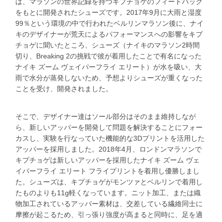
は、マラソンの世界記録を持つキプチョゲのフィードバック
をもとに開発されたシューズです。2017年9月に大雨と湿度
99％という環境の中で行われたベルリンマラソン後に、ナイ
キのデザイナーが荒天によるパフォーマンスへの影響をキプ
チョゲに聞いたところ、シューズ（ナイキのマラソン2時間
切り、Breaking 2の挑戦で彼が着用したことで有名になった
ナイキ ズーム ヴェイパーフライ エリート）が水を吸い、大
雨で水分が蒸発しないため、予想よりシューズが重くなった
ことを受け、開発されました。
そこで、デザイナー達はソール部分はそのまま維持しなが
ら、新しいアッパーを開発して問題を解決することにフォー
カスし、実験を行なっていた機能的な3Dプリントを活用した
アッパーを採用しました。2018年4月、ロンドンマラソンで
キプチョゲは新しいアッパーを採用したナイキ ズーム ヴェ
イパーフライ エリート フライプリントを着用し優勝しまし
た。シューズは、キプチョゲがモンツァとベルリンで着用し
たものよりも11g軽くなっています。ニット加工、または織
物加工されているアッパー素材は、交差している繊維同士に
摩擦が起こるため、引っ張り強度が高まると同時に、足を適