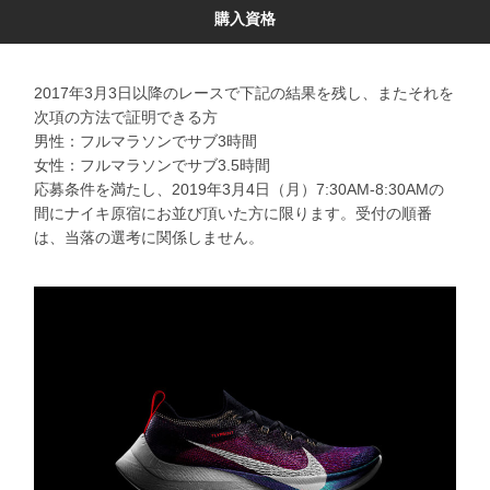
購入資格
2017年3月3日以降のレースで下記の結果を残し、またそれを
次項の方法で証明できる方
男性：フルマラソンでサブ3時間
女性：フルマラソンでサブ3.5時間
応募条件を満たし、2019年3月4日（月）7:30AM-8:30AMの
間にナイキ原宿にお並び頂いた方に限ります。受付の順番
は、当落の選考に関係しません。