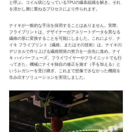
と呼ぶ、コイル状になっているTPUの繊条組織を解き、それ
を溶かし層に重ねるプロセスにより作られます。
ナイキが一般的な手法を採用することはありません。実際、
フライプリントは、デザイナーがアスリートデータを異なる
繊維の形に変換することを可能にしました。これにより、ナ
イキ フライプリント（繊維、またはその技術）は、ナイキの
デジタルで作り上げる繊維開発の努力を一歩先に進め、ナイ
キ ハイパーフューズ、フライワイヤーやフライニットでも行
ってきた、機械にナイキ独自の修正を施す（手を加える）と
いうレガシーを受け継ぎ、これまで想像できなかった機能を
生み出すソリューションを実現しました。