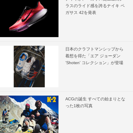
ラスのライド感を誇るナイキ ペ
ガサス 42を発表
日本のクラフトマンシップから
着想を得た「エア ジョーダン
‘Shoten’ コレクション」が登場
ACGの誕生 すべての始まりとな
った1枚の写真