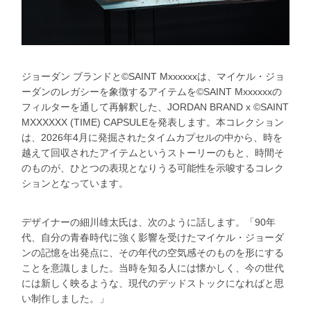
ジョーダン ブランドと©SAINT Mxxxxxxは、マイケル・ジョ
ーダンのレガシーを象徴するアイテムを©SAINT Mxxxxxxの
フィルターを通して再解釈した、JORDAN BRAND x ©SAINT
MXXXXXX (TIME) CAPSULEを発表します。本コレクション
は、2026年4月に発掘されたタイムカプセルの中から、時を
越えて回収されたアイテムというストーリーのもと、時間そ
のものが、ひとつの表現となりうる可能性を示唆するコレク
ションとなっています。
デザイナーの細川雄太氏は、次のように話します。「90年
代、自分の青春時代に強く影響を受けたマイケル・ジョーダ
ンの記憶を出発点に、その年代の空気感そのものを形にする
ことを意識しました。当時を知る人には懐かしく、今の世代
には新しく映るような、現代のデッドストックになればと思
い制作しました。」