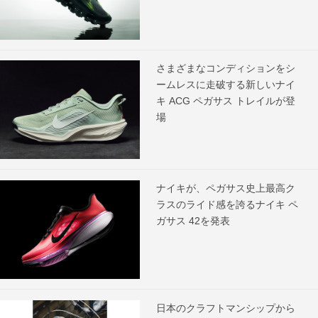
さまざまなコンディションをシ
ームレスに走破する新しいナイ
キ ACG ペガサス トレイルが登
場
ナイキが、ペガサス史上最高ク
ラスのライド感を誇るナイキ ペ
ガサス 42を発表
日本のクラフトマンシップから