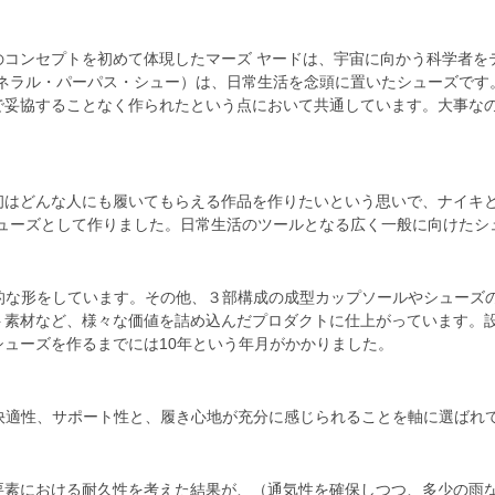
のコンセプトを初めて体現したマーズ ヤードは、宇宙に向かう科学者を
ェネラル・パーパス・シュー）は、日常生活を念頭に置いたシューズで
で妥協することなく作られたという点において共通しています。大事な
初はどんな人にも履いてもらえる作品を作りたいという思いで、ナイキ
シューズとして作りました。日常生活のツールとなる広く一般に向けたシ
徴的な形をしています。その他、３部構成の成型カップソールやシューズ
ト素材など、様々な価値を詰め込んだプロダクトに仕上がっています。
ューズを作るまでには10年という年月がかかりました。
快適性、サポート性と、履き心地が充分に感じられることを軸に選ばれ
要素における耐久性を考えた結果が、（通気性を確保しつつ、多少の雨