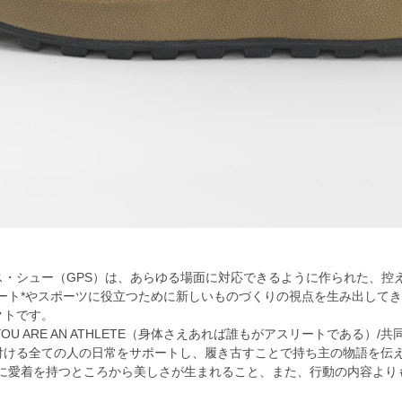
ス・シュー（GPS）は、あらゆる場面に対応できるように作られた、控
リート*やスポーツに役立つために新しいものづくりの視点を生み出して
クトです。
ODY, YOU ARE AN ATHLETE（身体さえあれば誰もがアスリートであ
付ける全ての人の日常をサポートし、履き古すことで持ち主の物語を伝
物に愛着を持つところから美しさが生まれること、また、行動の内容よ