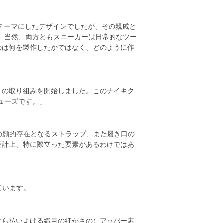
テーマにしたデザインでしたが、その親戚と
す。当然、両方ともスニーカーは日常的なツー
のは何を製作したかではなく、どのように作
との取り組みを開始しました。このナイキク
ューズです。」
の顔的存在となるストラップ、また履き口の
設計上、特に際立った要素があるわけではあ
ています。
なら払いよける織目の細かさの）アッパー素