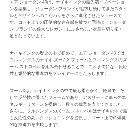
エア ジョーダン 40は、ナイキインクの最先端イノベーショ
ンを結集し、ジョーダン ブランドが追求し続けてきたスタイ
ルとデザインへのこだわりをさらに進化させたシューズで
す。コート上での圧倒的な存在感を放つと同時に、ジョーダ
ン ブランドの偉大なレガシーにふさわしい次章を切り拓く一
足となっています。
ナイキインクの歴史の中で初めて、エア ジョーダン 40では
フルレングスのナイキ ズームX フォームとフルレングスのズ
ーム ストロベルを組み合わせることで、これまでにない反応
性と爆発的な推進力をプレイヤーにもたらします。
ズームXは、ナイキインクの中で最も柔らかく、軽量で、そ
して反発性に優れたフォームであり、アスリートに85%のエ
ネルギーリターンを提供し、数々の偉業を支えてきました。
さらに、フルレングスのズーム ストロベルはナイキの中で最
も反応性の高いクッショニングを提供し、コート上での爆発
的な推進力を実現します。