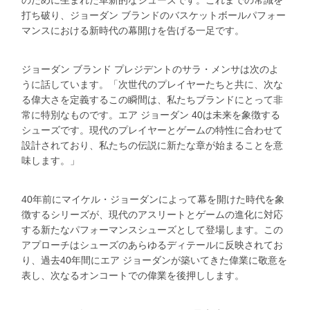
のために生まれた革新的なシューズです。これまでの常識を
打ち破り、ジョーダン ブランドのバスケットボールパフォー
マンスにおける新時代の幕開けを告げる一足です。
ジョーダン ブランド プレジデントのサラ・メンサは次のよ
うに話しています。「次世代のプレイヤーたちと共に、次な
る偉大さを定義するこの瞬間は、私たちブランドにとって非
常に特別なものです。エア ジョーダン 40は未来を象徴する
シューズです。現代のプレイヤーとゲームの特性に合わせて
設計されており、私たちの伝説に新たな章が始まることを意
味します。」
40年前にマイケル・ジョーダンによって幕を開けた時代を象
徴するシリーズが、現代のアスリートとゲームの進化に対応
する新たなパフォーマンスシューズとして登場します。この
アプローチはシューズのあらゆるディテールに反映されてお
り、過去40年間にエア ジョーダンが築いてきた偉業に敬意を
表し、次なるオンコートでの偉業を後押しします。