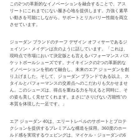
この2つの革新的なイノベーションを融合することで、アス
リートにこれまでにない履き心地を提供します。力強く素早
い動きを可能にしながら、サポートとリカバリー性能を両立
させています。
ジョーダン ブランドのチーフ デザイン オフィサーであるジ
ェイソン・メイデンは次のように話しています。「これは、
現時点で市場において決定版とも言えるパフォーマンス バス
ケットボールシューズです。ナイキインクの2つの革新的な
イノベーションを初めて融合し、未来のエア ジョーダンを創
り上げました。そして、ジョーダン ブランドである以上、ス
タイルとパフォーマンスの交差点へのこだわりも欠かせませ
ん。このシューズは、得点を重ねる力を与えると同時に、そ
の姿も美しく見せてくれます。まさに“さりげない万能性”の
本質を体現した一足です。」
エア ジョーダン 40は、エリートレベルのサポートとプロテ
クションを提供するプレミアムな構造を採用。360度のホー
ルド感を実現するウェビングは、マイケル・ジョーダンの6